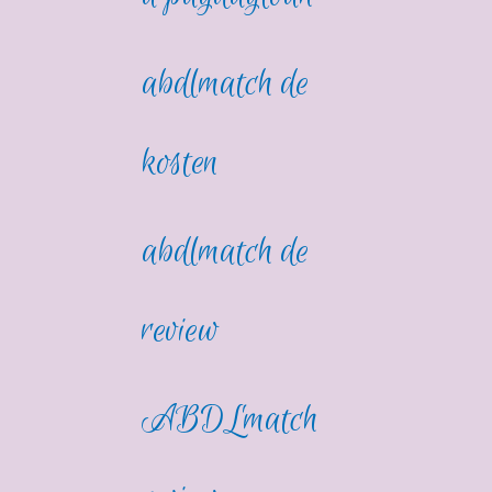
abdlmatch de
kosten
abdlmatch de
review
ABDLmatch