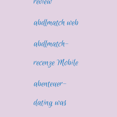
review
abdlmatch web
abdlmatch-
recenze Mobile
abenteuer-
dating was