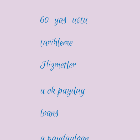
60-yas-ustu-
tarihleme
Hizmetler
a ok payday
loans
a paydayloan