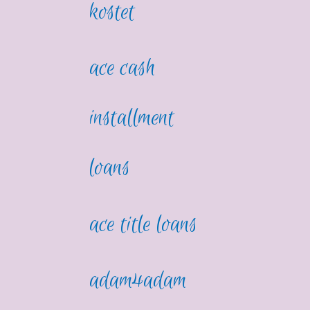
kostet
ace cash
installment
loans
ace title loans
adam4adam