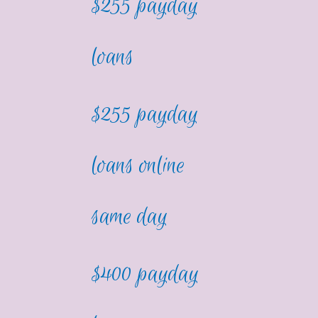
$255 payday
loans
$255 payday
loans online
same day
$400 payday