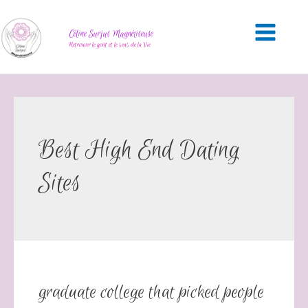
Céline Surjus Magnétiseuse
Retrouver le goût et le sens de la Vie
Best High End Dating
Sites
graduate college that picked people