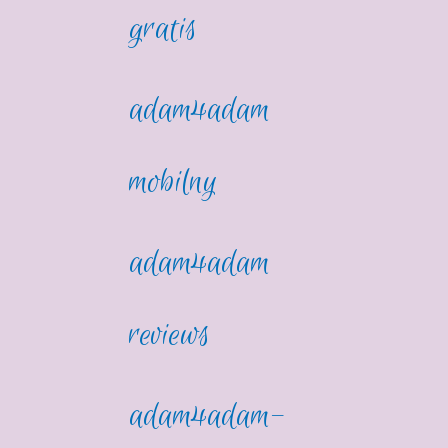
gratis
adam4adam
mobilny
adam4adam
reviews
adam4adam-