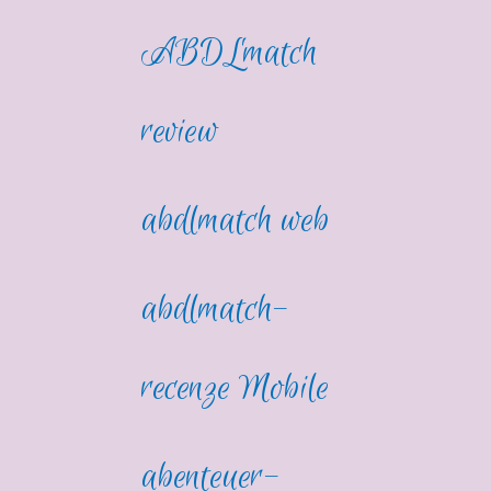
ABDLmatch
review
abdlmatch web
abdlmatch-
recenze Mobile
abenteuer-