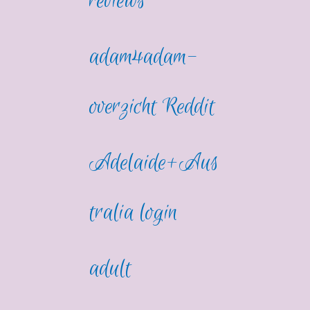
reviews
adam4adam-
overzicht Reddit
Adelaide+Aus
tralia login
adult