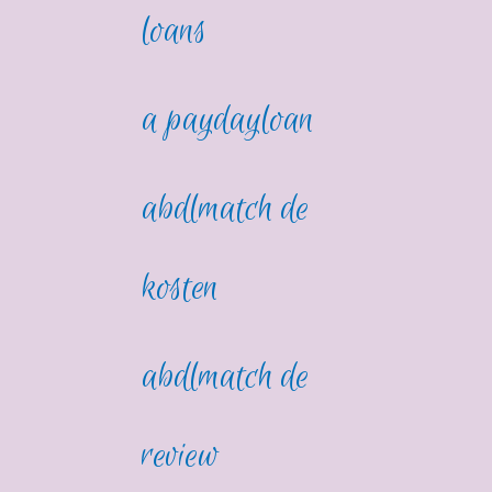
loans
a paydayloan
abdlmatch de
kosten
abdlmatch de
review