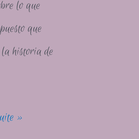
bre lo que
 puesto que
 la historia de
uite »