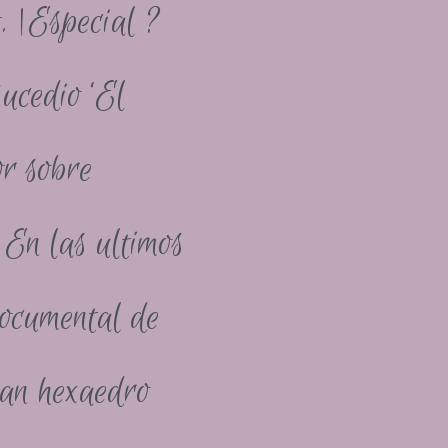
. |Especial ?
ucedio ‘El
r sobre
 En las ultimos
documental de
han hexaedro