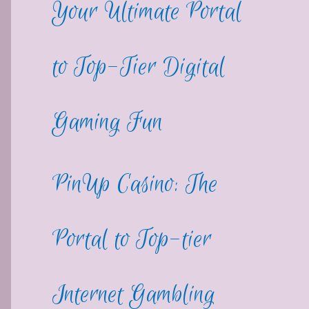
Your Ultimate Portal
to Top-Tier Digital
Gaming Fun
PinUp Casino: The
Portal to Top-tier
Internet Gambling