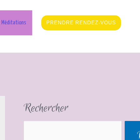
Méditations
PRENDRE RENDEZ-VOUS
Rechercher