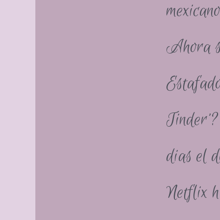
mexicano
Ahora s
Estafado
Tinder’?
dias el 
Netflix 