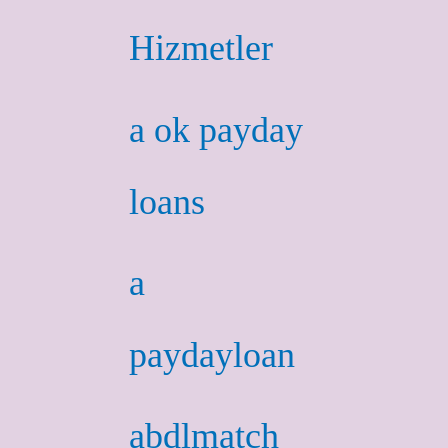
Hizmetler
a ok payday
loans
a
paydayloan
abdlmatch