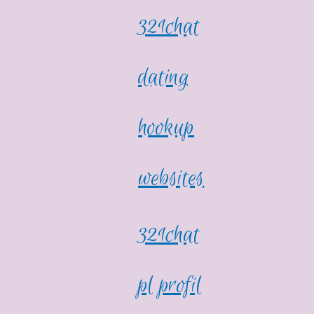
321chat
dating
hookup
websites
321chat
pl profil