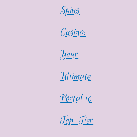
Spins
Casino:
Your
Ultimate
Portal to
Top-Tier