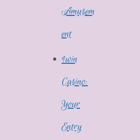
Amusem
ent
1win
Casino:
Your
Entry