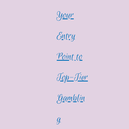
Your
Entry
Point to
Top-Tier
Gamblin
g