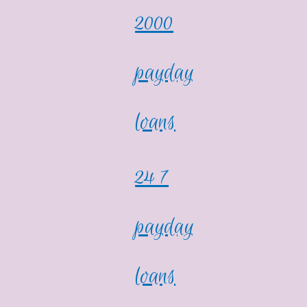
2000
payday
loans
24 7
payday
loans