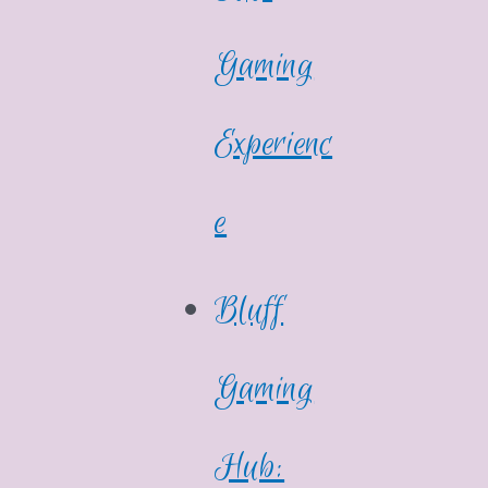
Gaming
Experienc
e
Bluff
Gaming
Hub: