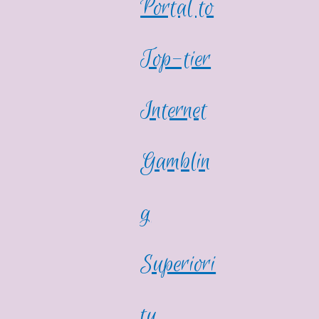
Portal to
Top-tier
Internet
Gamblin
g
Superiori
ty