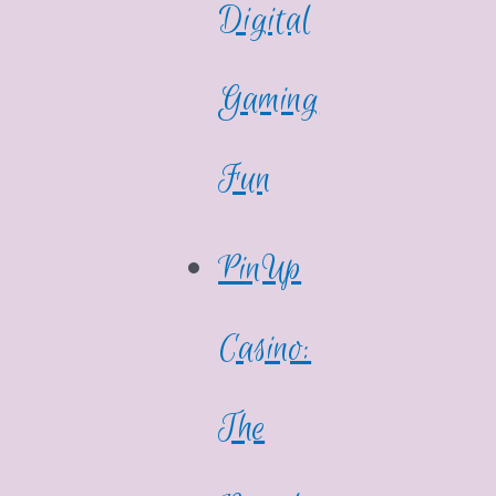
Digital
Gaming
Fun
PinUp
Casino:
The