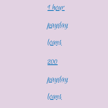
1 hour
payday
loans
200
payday
loans