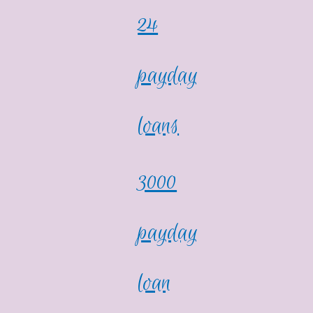
24
payday
loans
3000
payday
loan