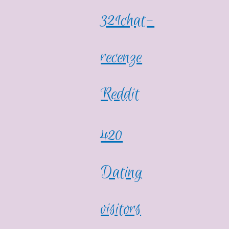
321chat-
recenze
Reddit
420
Dating
visitors