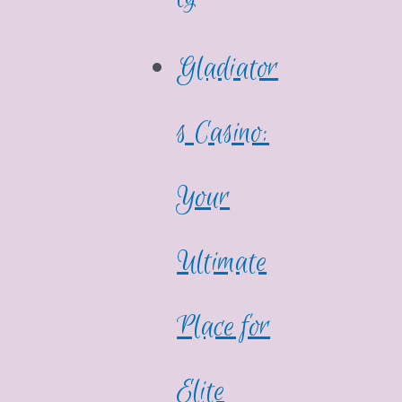
Gladiator
s Casino:
Your
Ultimate
Place for
Elite