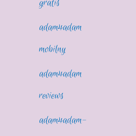
gratis
adam4adam
mobilny
adam4adam
reviews
adam4adam-