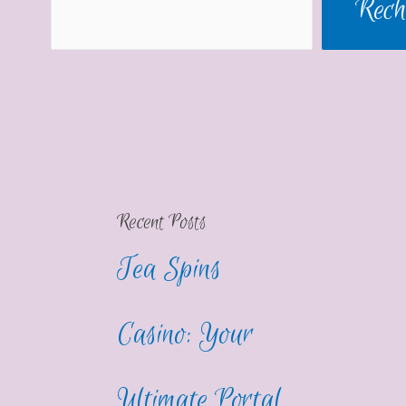
Rech
Recent Posts
Tea Spins
Casino: Your
Ultimate Portal