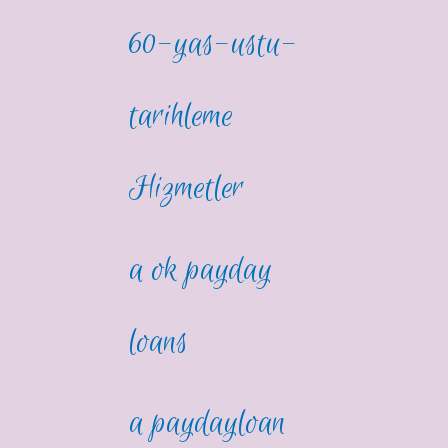
60-yas-ustu-
tarihleme
Hizmetler
a ok payday
loans
a paydayloan