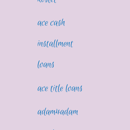
ace cash
installment
loans
ace title loans
adam4adam