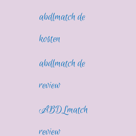
abdlmatch de
kosten
abdlmatch de
review
ABDLmatch
review