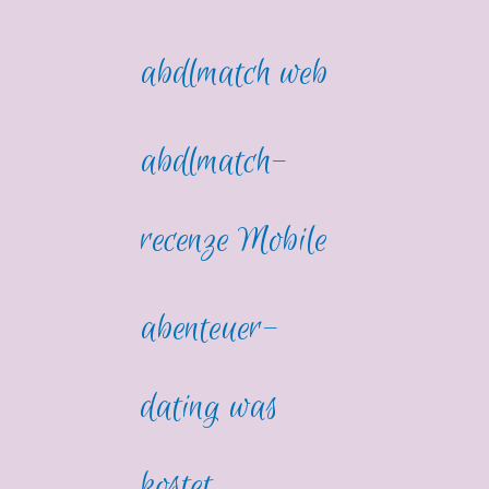
abdlmatch web
abdlmatch-
recenze Mobile
abenteuer-
dating was
kostet