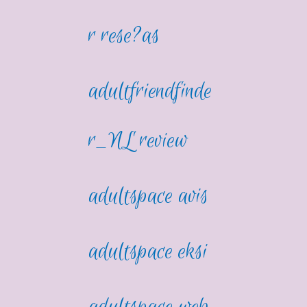
r rese?as
adultfriendfinde
r_NL review
adultspace avis
adultspace eksi