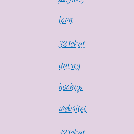
loan
321chat
dating
hookup
websites
321chat