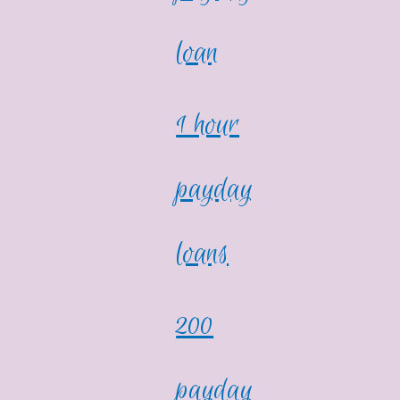
loan
1 hour
payday
loans
200
payday