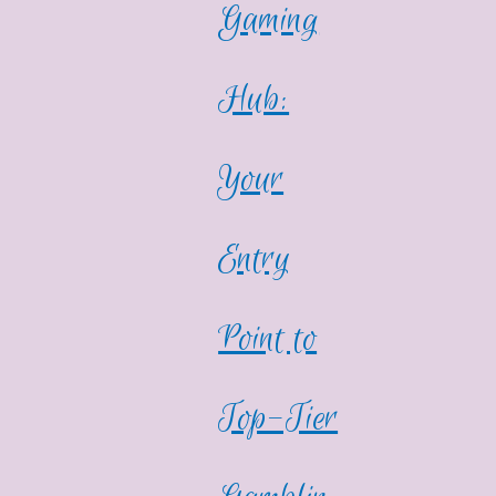
Gaming
Hub:
Your
Entry
Point to
Top-Tier