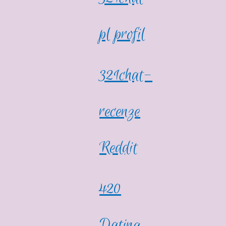
pl profil
321chat-
recenze
Reddit
420
Dating