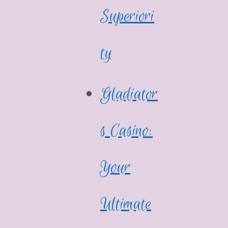
Superiori
ty
Gladiator
s Casino:
Your
Ultimate