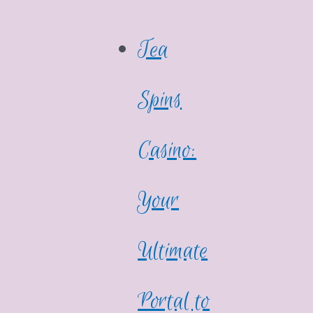
Tea
Spins
Casino:
Your
Ultimate
Portal to