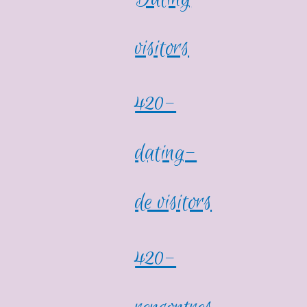
visitors
420-
dating-
de visitors
420-