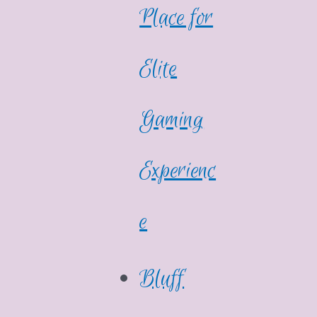
Place for
Elite
Gaming
Experienc
e
Bluff