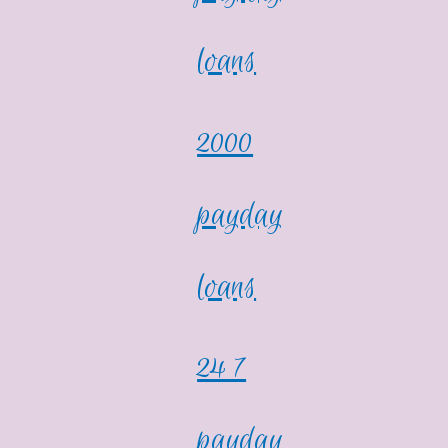
loans
2000
payday
loans
24 7
payday