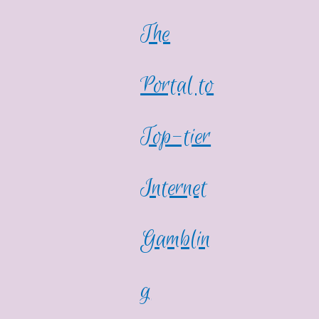
The
Portal to
Top-tier
Internet
Gamblin
g