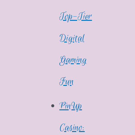
Top-Tier
Digital
Gaming
Fun
PinUp
Casino: