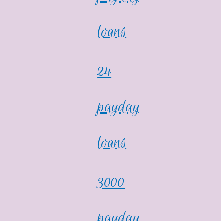
loans
24
payday
loans
3000
payday