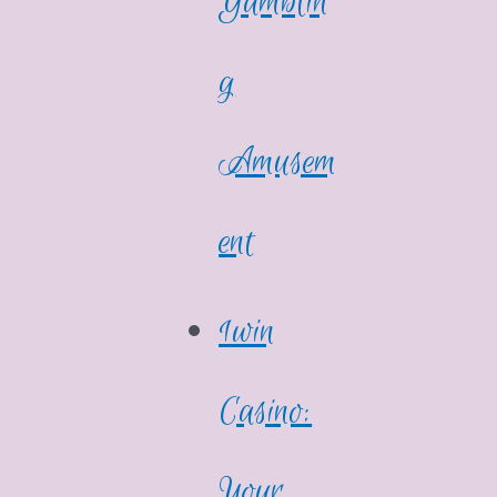
Gamblin
g
Amusem
ent
1win
Casino:
Your