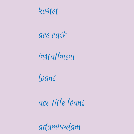
kostet
ace cash
installment
loans
ace title loans
adam4adam