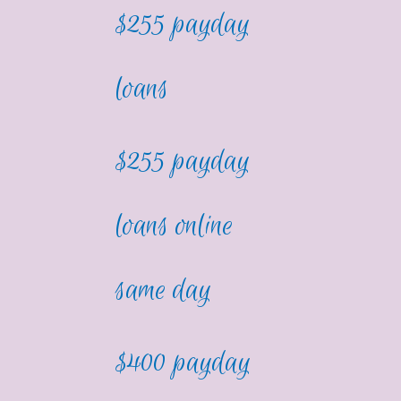
$255 payday
loans
$255 payday
loans online
same day
$400 payday