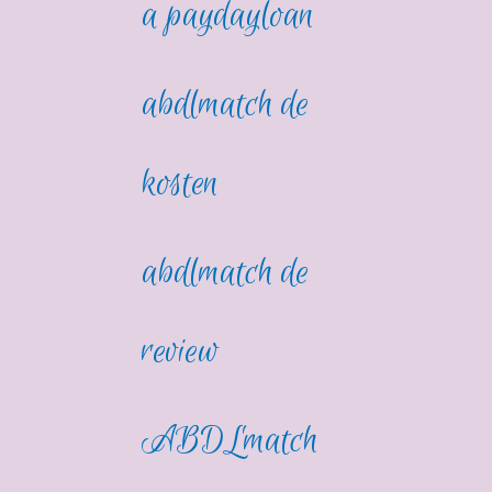
a paydayloan
abdlmatch de
kosten
abdlmatch de
review
ABDLmatch