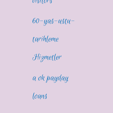
visitors
60-yas-ustu-
tarihleme
Hizmetler
a ok payday
loans