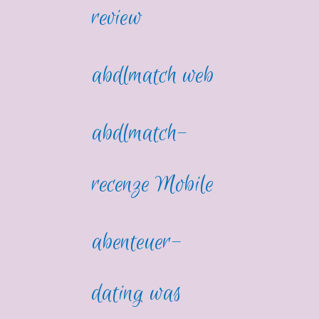
review
abdlmatch web
abdlmatch-
recenze Mobile
abenteuer-
dating was