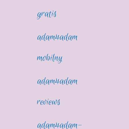
gratis
adam4adam
mobilny
adam4adam
reviews
adam4adam-