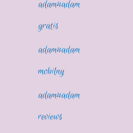
adam4adam
gratis
adam4adam
mobilny
adam4adam
reviews