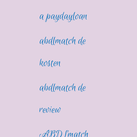
a paydayloan
abdlmatch de
kosten
abdlmatch de
review
ABDLmatch