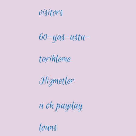
visitors
60-yas-ustu-
tarihleme
Hizmetler
a ok payday
loans