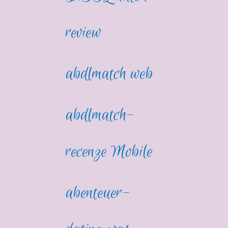
review
abdlmatch web
abdlmatch-
recenze Mobile
abenteuer-