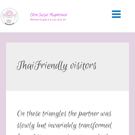
Céline Surjus Magnétiseuse
Retrouver le goût et le sens de la Vie
ThaiFriendly visitors
On these triangles the partner was
slowly but invariably transformed